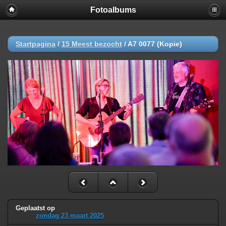
Fotoalbums
Startpagina
/
15 Meest bezocht
/
A7 0077 (Kopie)
Geplaatst op
zondag 23 maart 2025