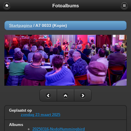
Fotoalbums
Startpagina
/
A7 0033 (Kopie)
Geplaatst op
zondag 23 maart 2025
Albums
20250316-NodoHummingbird