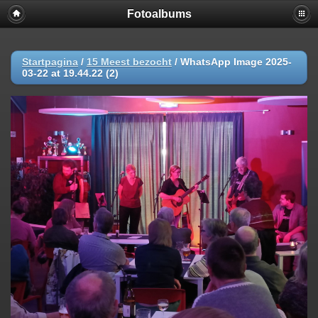
Fotoalbums
Startpagina
/
15 Meest bezocht
/
WhatsApp Image 2025-
03-22 at 19.44.22 (2)